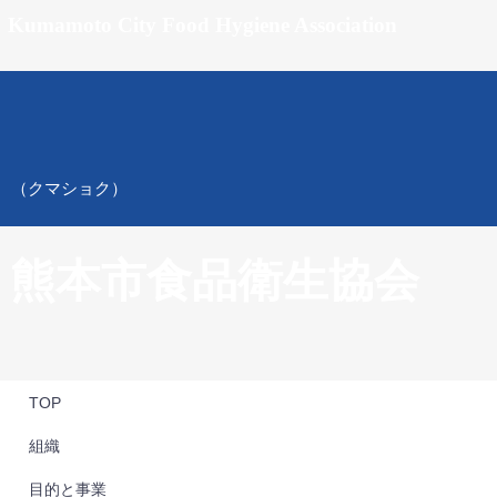
Kumamoto City Food Hygiene Association
（クマショク）
熊本市食品衛生協会
TOP
組織
目的と事業