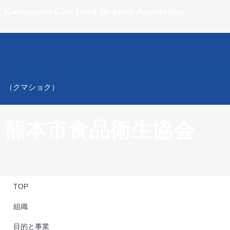
Kumamoto City Food Hygiene Association
（クマショク）
熊本市食品衛生協会
TOP
組織
目的と事業