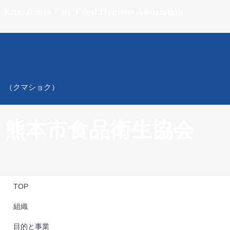
Kumamoto City Food Hygiene Association
（クマショク）
熊本市食品衛生協会
TOP
組織
目的と事業