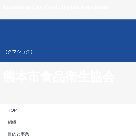
Kumamoto City Food Hygiene Association
（クマショク）
熊本市食品衛生協会
TOP
組織
目的と事業