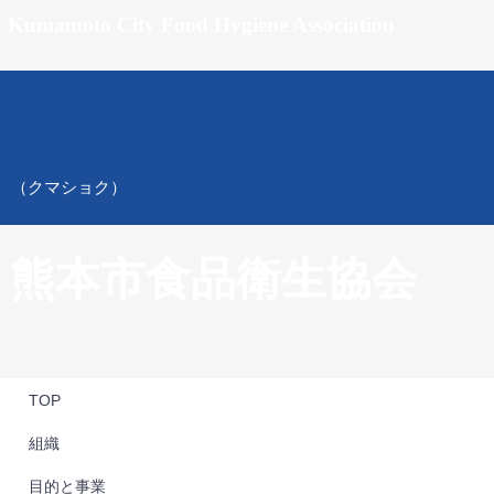
Kumamoto City Food Hygiene Association
（クマショク）
熊本市食品衛生協会
TOP
組織
目的と事業