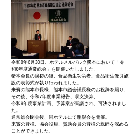
令和8年6月30日、ホテルメルパルク熊本において「令
和8年度通常総会」を開催いたしました。
猪本会長の挨拶の後、食品衛生功労者、食品衛生優良施
設の表彰式が執り行われました。
来賓の熊本市長様、熊本市議会議長様のお祝辞を賜り、
その後、令和7年度事業報告、収支決算、
令和8年度事業計画、予算案が審議され、可決されまし
た。
通常総会閉会後、同ホテルにて懇親会を開催。
来賓の皆様、協会役員、賛助会員の皆様の親睦を深める
ことができました。