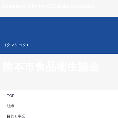
Kumamoto City Food Hygiene Association
（クマショク）
熊本市食品衛生協会
TOP
組織
目的と事業