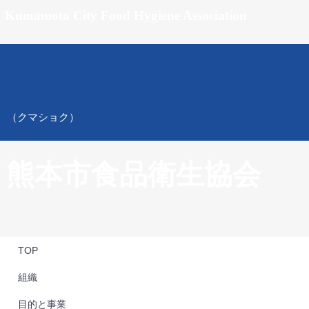
Kumamoto City Food Hygiene Association
（クマショク）
熊本市食品衛生協会
TOP
組織
目的と事業